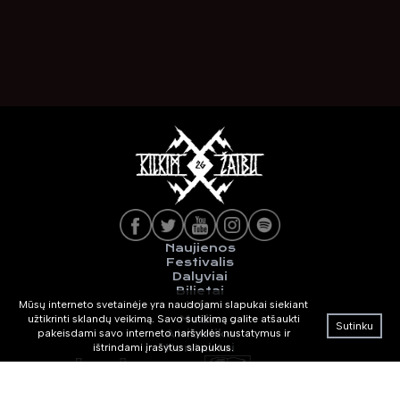
Naujienos
Festivalis
Dalyviai
Bilietai
Info
Mūsų interneto svetainėje yra naudojami slapukai siekiant
Media
užtikrinti sklandų veikimą. Savo sutikimą galite atšaukti
Sutinku
Atributika
pakeisdami savo interneto naršyklės nustatymus ir
Kontaktai
ištrindami įrašytus slapukus.