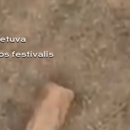
ietuva
s festivalis