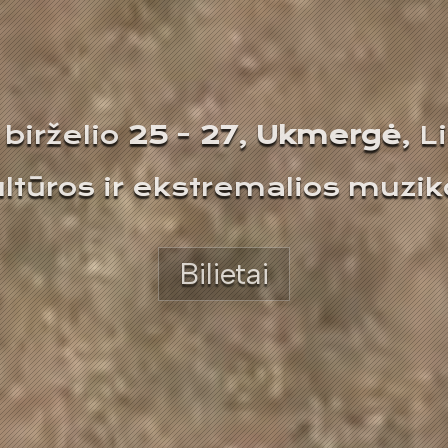
birželio
25
-
27
,
Ukmergė
, L
ultūros ir ekstremalios muziko
Bilietai