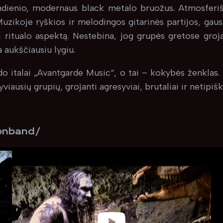
dienio, modernaus black metalo bruožus. Atmosferiška
Muzikoje ryškios ir melodingos gitarinės partijos, gaus
 ritualo aspektą. Nestebina, jog grupės gretose gr
a aukščiausiu lygiu.
do italai „Avantgarde Music“, o tai – kokybės ženklas.
iausių grupių, grojanti agresyviai, brutaliai ir netipi
onband/