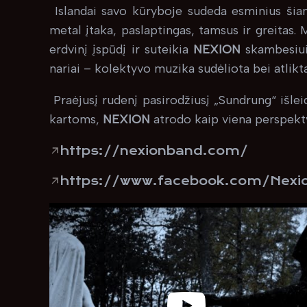
Islandai savo kūryboje sudeda esminius šian
metal įtaka, paslaptingas, tamsus ir greitas. 
erdvinį įspūdį ir suteikia
NEXION
skambesiui
nariai – kolektyvo muzika sudėliota bei atlikt
Praėjusį rudenį pasirodžiusį „Sundrung“ išlei
kartoms,
NEXION
atrodo kaip viena perspektyv
https://nexionband.com/
https://www.facebook.com/Nexi