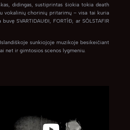
s, didingas, sustiprintas šiokia tokia death
u vokalinių chorinių pritarimų – visa tai kuria
oja buvę SVARTIDAUÐI, FORTÍÐ, ar SÓLSTAFIR
 Islandiškoje sunkiojoje muzikoje besikeičiant
škai net ir gimtosios scenos lygmeniu.