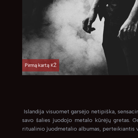
Pirmą kartą KŽ
Islandija visuomet garsėjo netipiška, sensaci
savo šalies juodojo metalo kūrėjų gretas. Gr
ritualinio juodmetalio albumas, perteikiantis 