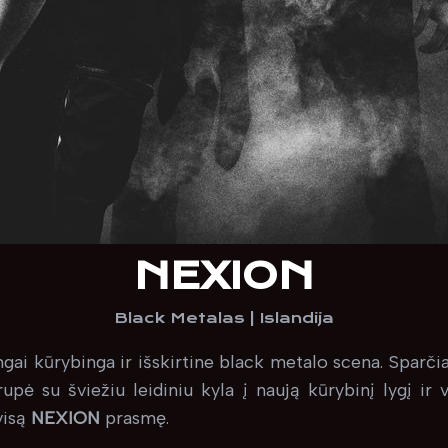
NEXION
Black Metalas
|
Islandija
ngai kūrybinga ir išskirtine black metalo scena. Sparči
upė su šviežiu leidiniu kyla į naują kūrybinį lygį ir
visą
NEXION
prasmę.