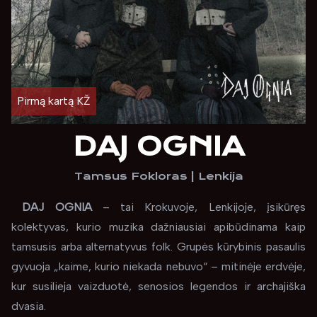
Pirmą kartą KŽ
DAJ OGNIA
Tamsus Fokloras
|
Lenkija
DAJ OGNIA
– tai Krokuvoje, Lenkijoje, įsikūręs
kolektyvas, kurio muzika dažniausiai apibūdinama kaip
tamsusis arba alternatyvus folk. Grupės kūrybinis pasaulis
gyvuoja „kaime, kurio niekada nebuvo“ – mitinėje erdvėje,
kur susilieja vaizduotė, senosios legendos ir archajiška
dvasia.