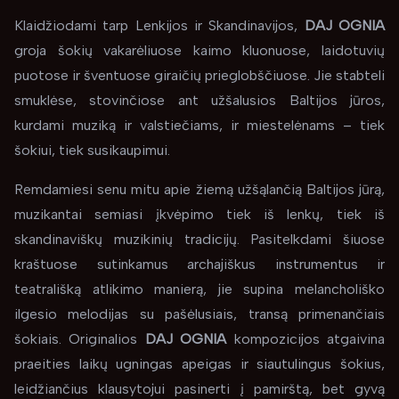
Klaidžiodami tarp Lenkijos ir Skandinavijos,
DAJ OGNIA
groja šokių vakarėliuose kaimo kluonuose, laidotuvių
puotose ir šventuose giraičių prieglobščiuose. Jie stabteli
smuklėse, stovinčiose ant užšalusios Baltijos jūros,
kurdami muziką ir valstiečiams, ir miestelėnams – tiek
šokiui, tiek susikaupimui.
Remdamiesi senu mitu apie žiemą užšąlančią Baltijos jūrą,
muzikantai semiasi įkvėpimo tiek iš lenkų, tiek iš
skandinaviškų muzikinių tradicijų. Pasitelkdami šiuose
kraštuose sutinkamus archajiškus instrumentus ir
teatrališką atlikimo manierą, jie supina melancholiško
ilgesio melodijas su pašėlusiais, transą primenančiais
šokiais. Originalios
DAJ OGNIA
kompozicijos atgaivina
praeities laikų ugningas apeigas ir siautulingus šokius,
leidžiančius klausytojui pasinerti į pamirštą, bet gyvą